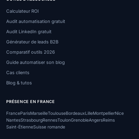
Calculateur ROI
Audit automatisation gratuit
Audit LinkedIn gratuit
Générateur de leads B2B
Comparatif outils 2026
Guide automatiser son blog
Cas clients
Blog & tutos
PRÉSENCE EN FRANCE
France
Paris
Marseille
Toulouse
Bordeaux
Lille
Montpellier
Nice
Nantes
Strasbourg
Rennes
Toulon
Grenoble
Angers
Reims
Saint-Étienne
Suisse romande