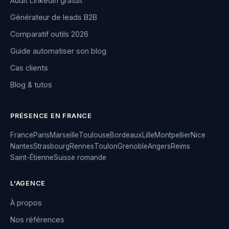
Audit LinkedIn gratuit
Générateur de leads B2B
Comparatif outils 2026
Guide automatiser son blog
Cas clients
Blog & tutos
PRÉSENCE EN FRANCE
France
Paris
Marseille
Toulouse
Bordeaux
Lille
Montpellier
Nice
Nantes
Strasbourg
Rennes
Toulon
Grenoble
Angers
Reims
Saint-Étienne
Suisse romande
L'AGENCE
À propos
Nos références