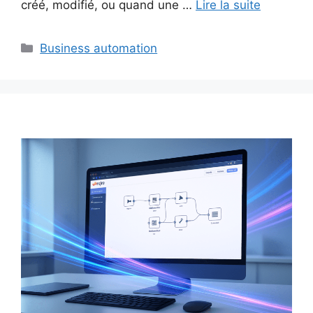
créé, modifié, ou quand une …
Lire la suite
Catégories
Business automation