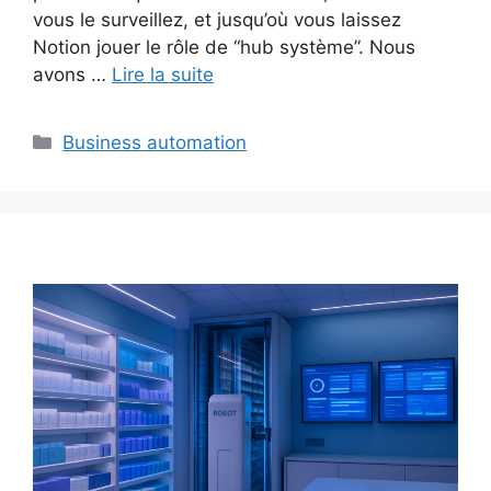
vous le surveillez, et jusqu’où vous laissez
Notion jouer le rôle de “hub système”. Nous
avons …
Lire la suite
Catégories
Business automation