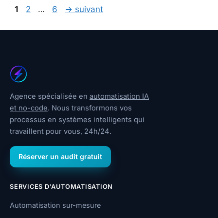
Page
Page
Page
1
2
…
6
→
suivant
Agence spécialisée en
automatisation IA
et no-code
. Nous transformons vos
processus en systèmes intelligents qui
travaillent pour vous, 24h/24.
Réserver un audit gratuit
SERVICES D'AUTOMATISATION
Automatisation sur-mesure