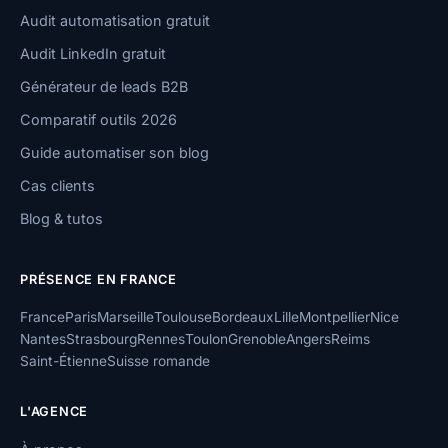
Audit automatisation gratuit
Audit LinkedIn gratuit
Générateur de leads B2B
Comparatif outils 2026
Guide automatiser son blog
Cas clients
Blog & tutos
PRÉSENCE EN FRANCE
France
Paris
Marseille
Toulouse
Bordeaux
Lille
Montpellier
Nice
Nantes
Strasbourg
Rennes
Toulon
Grenoble
Angers
Reims
Saint-Étienne
Suisse romande
L'AGENCE