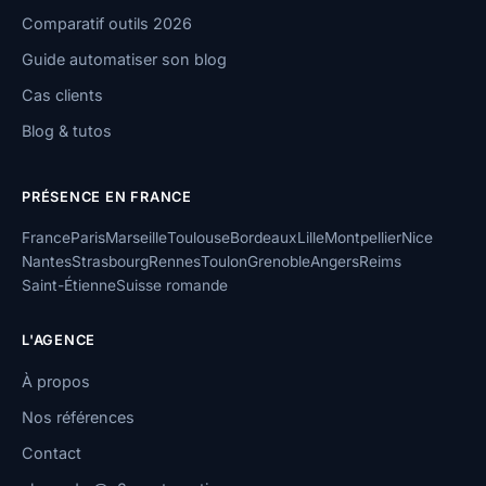
Comparatif outils 2026
Guide automatiser son blog
Cas clients
Blog & tutos
PRÉSENCE EN FRANCE
France
Paris
Marseille
Toulouse
Bordeaux
Lille
Montpellier
Nice
Nantes
Strasbourg
Rennes
Toulon
Grenoble
Angers
Reims
Saint-Étienne
Suisse romande
L'AGENCE
À propos
Nos références
Contact