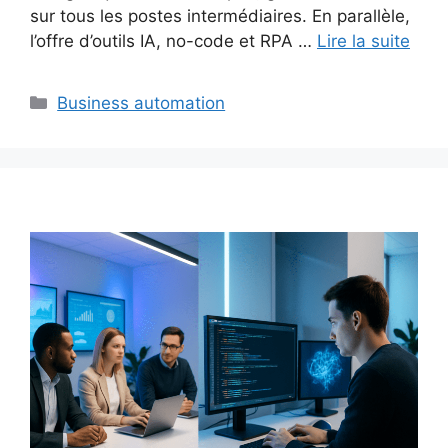
sur tous les postes intermédiaires. En parallèle,
l’offre d’outils IA, no-code et RPA …
Lire la suite
Catégories
Business automation