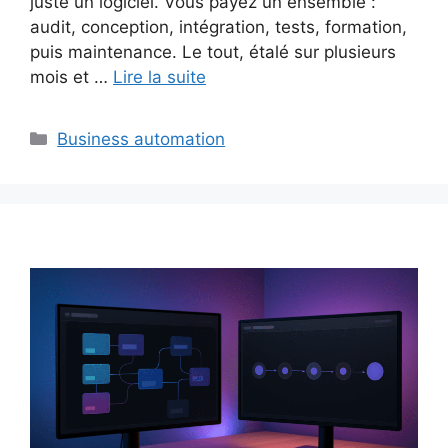
juste un logiciel. Vous payez un ensemble :
audit, conception, intégration, tests, formation,
puis maintenance. Le tout, étalé sur plusieurs
mois et …
Lire la suite
Catégories
Business automation