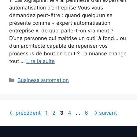
automatisation d’entreprise Vous vous
demandez peut-être : quand quelqu’un se
présente comme « expert automatisation
entreprise », de quoi parle-t-on vraiment ?
D’une personne qui maîtrise un outil à fond… ou
d’un architecte capable de repenser vos
processus de bout en bout ? La nuance change
tout …
Lire la suite
Catégories
Business automation
Page
Page
Page
Page
Page
←
précédent
1
2
3
4
…
6
→
suivant