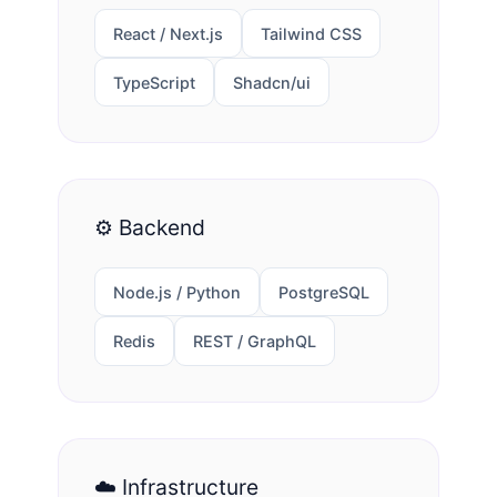
React / Next.js
Tailwind CSS
TypeScript
Shadcn/ui
⚙️ Backend
Node.js / Python
PostgreSQL
Redis
REST / GraphQL
☁️ Infrastructure