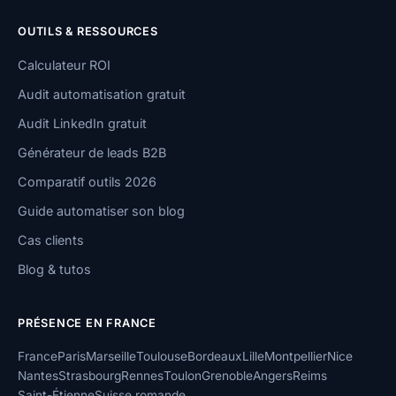
OUTILS & RESSOURCES
Calculateur ROI
Audit automatisation gratuit
Audit LinkedIn gratuit
Générateur de leads B2B
Comparatif outils 2026
Guide automatiser son blog
Cas clients
Blog & tutos
PRÉSENCE EN FRANCE
France
Paris
Marseille
Toulouse
Bordeaux
Lille
Montpellier
Nice
Nantes
Strasbourg
Rennes
Toulon
Grenoble
Angers
Reims
Saint-Étienne
Suisse romande