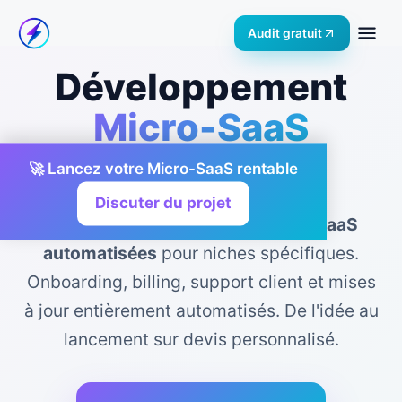
Audit gratuit
Développement
Micro-SaaS
Clé en Main
🚀 Lancez votre Micro-SaaS rentable
Discuter du projet
Nous développons des
solutions SaaS
automatisées
pour niches spécifiques.
Onboarding, billing, support client et mises
à jour entièrement automatisés. De l'idée au
lancement sur devis personnalisé.