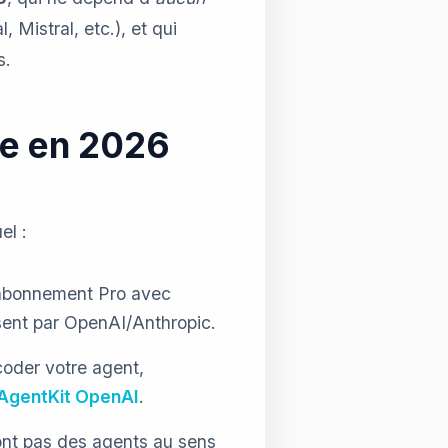
 Mistral, etc.), et qui
s.
ne en 2026
el :
f abonnement Pro avec
sent par OpenAI/Anthropic.
coder votre agent,
 AgentKit OpenAI
.
sont pas des agents au sens