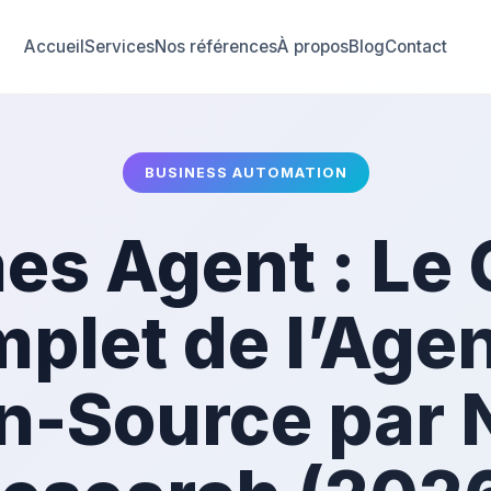
Accueil
Services
Nos références
À propos
Blog
Contact
BUSINESS AUTOMATION
es Agent : Le 
plet de l’Agen
n-Source par 