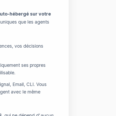
uto-hébergé sur votre
s uniques que les agents
rences, vos décisions
tiquement ses propres
lisable.
gnal, Email, CLI. Vous
 agent avec le même
S
, qui ne dépend d’
aucun