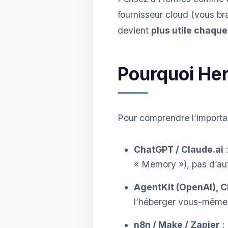
fournisseur cloud (vous bra
devient
plus utile chaqu
Pourquoi He
Pour comprendre l’importan
ChatGPT / Claude.ai
:
« Memory »), pas d’au
AgentKit (OpenAI), 
l’héberger vous-même, 
n8n / Make / Zapier
: