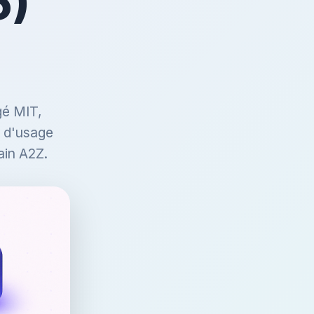
6)
gé MIT,
s d'usage
ain A2Z.