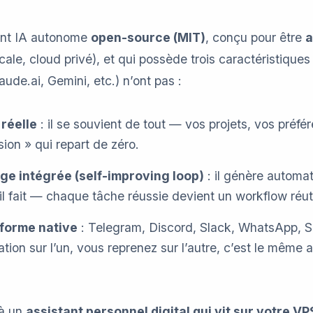
ent IA autonome
open-source (MIT)
, conçu pour être
a
ale, cloud privé), et qui possède trois caractéristique
ude.ai, Gemini, etc.) n’ont pas :
réelle
: il se souvient de tout — vos projets, vos préfé
ion » qui repart de zéro.
ge intégrée (self-improving loop)
: il génère automa
il fait — chaque tâche réussie devient un workflow réuti
forme native
: Telegram, Discord, Slack, WhatsApp, Si
ion sur l’un, vous reprenez sur l’autre, c’est le même
à un
assistant personnel digital qui vit sur votre VP