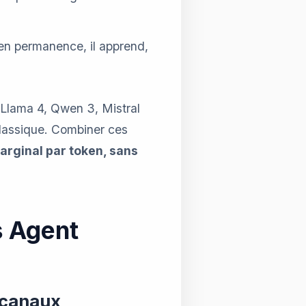
en permanence, il apprend,
Llama 4, Qwen 3, Mistral
lassique. Combiner ces
arginal par token, sans
s Agent
i-canaux