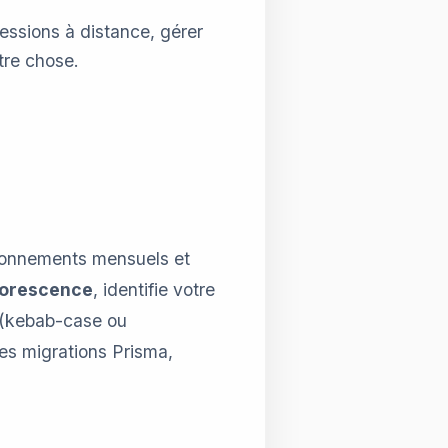
essions à distance, gérer
tre chose.
abonnements mensuels et
rborescence
, identifie votre
 (kebab-case ou
les migrations Prisma,