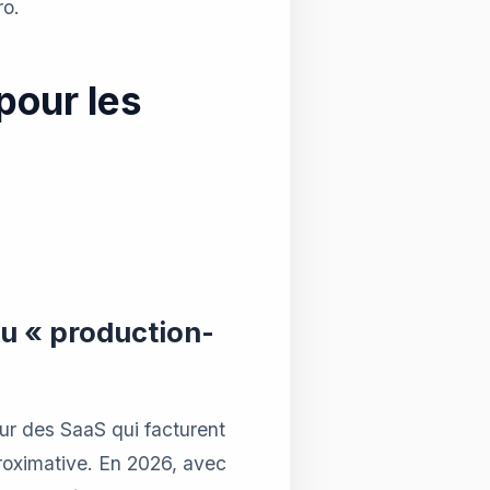
ro.
pour les
au « production-
our des SaaS qui facturent
roximative. En 2026, avec