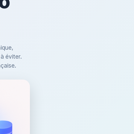
o
ique,
à éviter.
çaise.