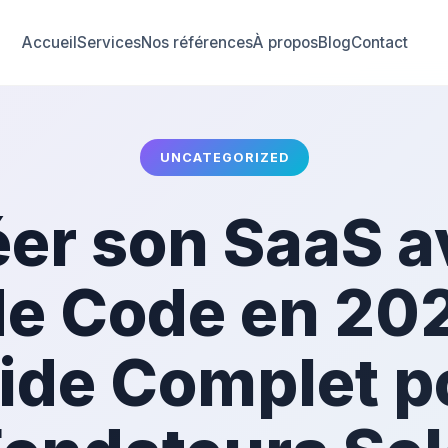
Accueil
Services
Nos références
À propos
Blog
Contact
UNCATEGORIZED
éer son SaaS a
e Code en 202
ide Complet p