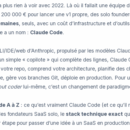
 plus rien à voir avec 2022. Là où il fallait une équipe
 200 000 € pour lancer une v1 propre, des solo founder
emaines
, seuls, avec un coût d’infrastructure et d’outil
le a un nom :
Claude Code
.
LI/IDE/web d’Anthropic, propulsé par les modèles Claud
un simple « copilote » qui complète des lignes, Claud
lit votre repo, comprend votre architecture, planifie des
, gère vos branches Git, déploie en production. Pour u
out coder
lui-même, c’est un changement de paradigm
de A à Z
: ce qu’est vraiment Claude Code (et ce qu’il 
 les fondateurs SaaS solo, le
stack technique exact
qu
 étape pour passer d’une idée à un SaaS en production,