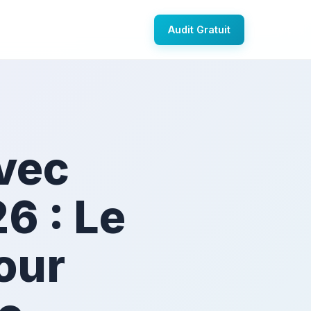
Audit Gratuit
vec
6 : Le
our