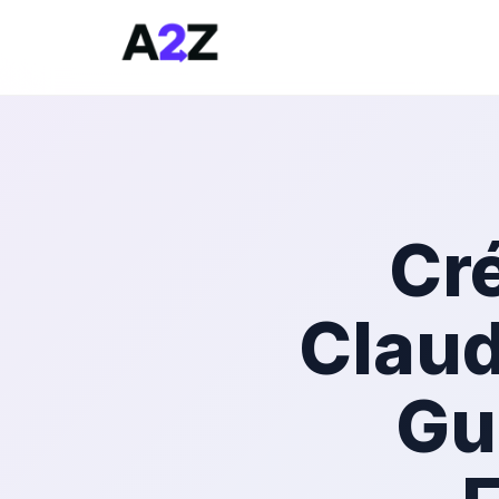
Cr
Claud
Gu