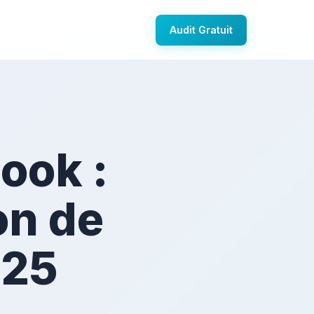
Audit Gratuit
ook :
on de
025