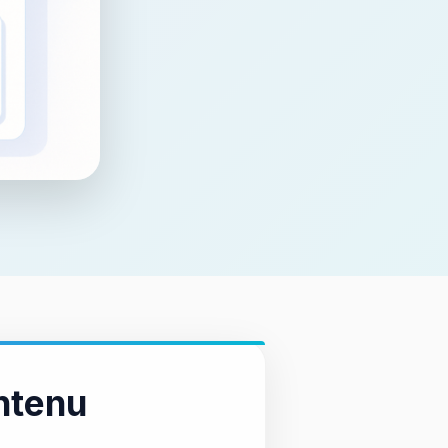
ntenu