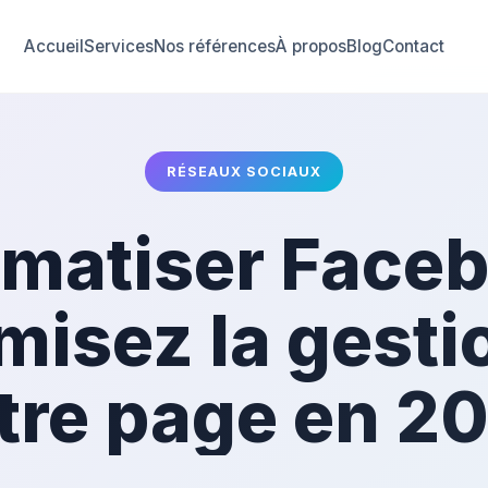
Accueil
Services
Nos références
À propos
Blog
Contact
RÉSEAUX SOCIAUX
matiser Faceb
misez la gesti
tre page en 2