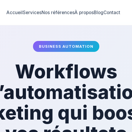
Accueil
Services
Nos références
À propos
Blog
Contact
BUSINESS AUTOMATION
Workflows
’automatisati
eting qui boo