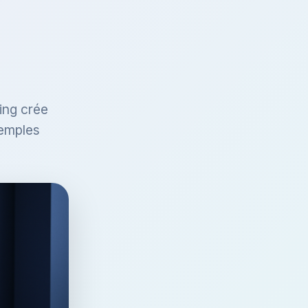
ing crée
xemples