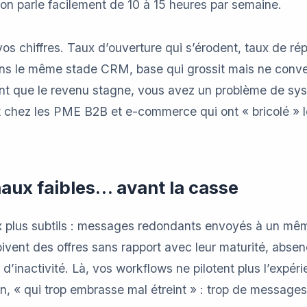
on parle facilement de 10 à 15 heures par semaine.
 chiffres. Taux d’ouverture qui s’érodent, taux de rép
s le même stade CRM, base qui grossit mais ne conver
nt que le revenu stagne, vous avez un problème de sy
t chez les PME B2B et e-commerce qui ont « bricolé » le
gnaux faibles… avant la casse
ux plus subtils : messages redondants envoyés à un mêm
ivent des offres sans rapport avec leur maturité, abse
d’inactivité. Là, vos workflows ne pilotent plus l’expérie
n, « qui trop embrasse mal étreint » : trop de messages 