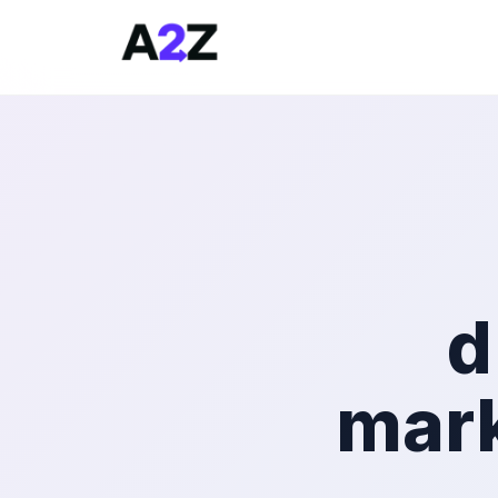
d
mark